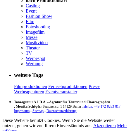
nach Produktionsart
Casting
Event
Fashion Show
Film
Fotoshooting
Imagefilm
Messe
Musikvideo
Theater
TV
Werbespot
Werbung
weitere Tags
Filmproduktionen
Fernsehproduktionen
Presse
Werbeagenturen
Eventveranstalter
Tanzagentur A.I.D.A. - Agentur für Tänzer und Choreographen
,
Monika Schöpfer
Teutonenstr. 1
14129
Berlin
Telefon: +49-172-8283-817
Impressum
-
Sitemap
-
Datenschutzerklärung
Diese Website benutzt Cookies. Wenn Sie die Website weiter
nutzen, gehen wir von Ihrem Einverständnis aus.
Akzeptieren
Mehr
erfahren