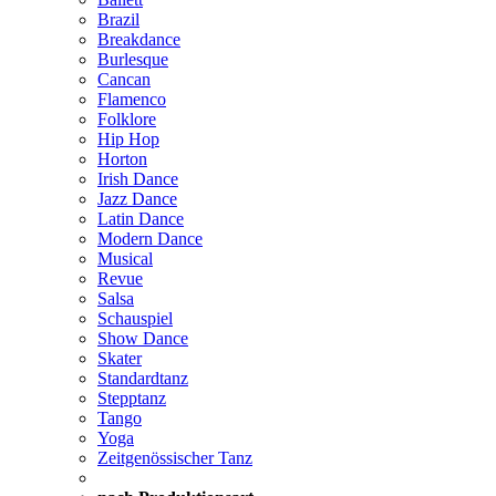
Brazil
Breakdance
Burlesque
Cancan
Flamenco
Folklore
Hip Hop
Horton
Irish Dance
Jazz Dance
Latin Dance
Modern Dance
Musical
Revue
Salsa
Schauspiel
Show Dance
Skater
Standardtanz
Stepptanz
Tango
Yoga
Zeitgenössischer Tanz