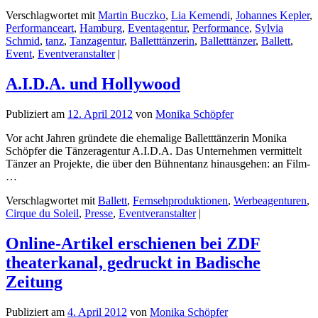
Verschlagwortet mit
Martin Buczko
,
Lia Kemendi
,
Johannes Kepler
,
Performanceart
,
Hamburg
,
Eventagentur
,
Performance
,
Sylvia
Schmid
,
tanz
,
Tanzagentur
,
Balletttänzerin
,
Balletttänzer
,
Ballett
,
Event
,
Eventveranstalter
|
A.I.D.A. und Hollywood
Publiziert am
12. April 2012
von
Monika Schöpfer
Vor acht Jahren gründete die ehemalige Balletttänzerin Monika
Schöpfer die Tänzeragentur A.I.D.A. Das Unternehmen vermittelt
Tänzer an Projekte, die über den Bühnentanz hinausgehen: an Film-
…
Verschlagwortet mit
Ballett
,
Fernsehproduktionen
,
Werbeagenturen
,
Cirque du Soleil
,
Presse
,
Eventveranstalter
|
Online-Artikel erschienen bei ZDF
theaterkanal, gedruckt in Badische
Zeitung
Publiziert am
4. April 2012
von
Monika Schöpfer