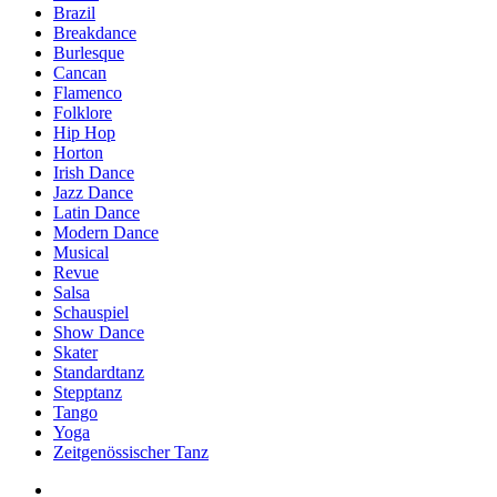
Brazil
Breakdance
Burlesque
Cancan
Flamenco
Folklore
Hip Hop
Horton
Irish Dance
Jazz Dance
Latin Dance
Modern Dance
Musical
Revue
Salsa
Schauspiel
Show Dance
Skater
Standardtanz
Stepptanz
Tango
Yoga
Zeitgenössischer Tanz