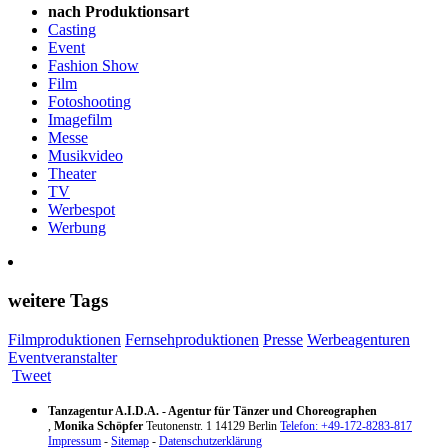
nach Produktionsart
Casting
Event
Fashion Show
Film
Fotoshooting
Imagefilm
Messe
Musikvideo
Theater
TV
Werbespot
Werbung
weitere Tags
Filmproduktionen
Fernsehproduktionen
Presse
Werbeagenturen
Eventveranstalter
Tweet
Tanzagentur A.I.D.A. - Agentur für Tänzer und Choreographen
,
Monika Schöpfer
Teutonenstr. 1
14129
Berlin
Telefon: +49-172-8283-817
Impressum
-
Sitemap
-
Datenschutzerklärung