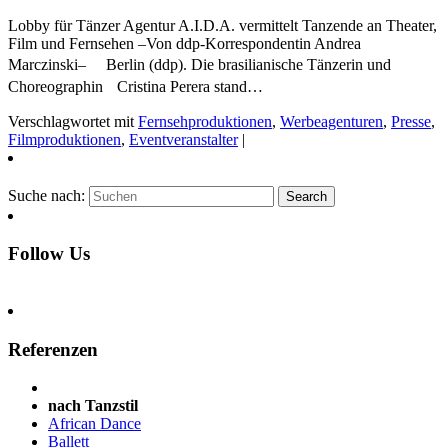
Lobby für Tänzer Agentur A.I.D.A. vermittelt Tanzende an Theater,
Film und Fernsehen –Von ddp-Korrespondentin Andrea
Marczinski– Berlin (ddp). Die brasilianische Tänzerin und
Choreographin Cristina Perera stand…
Verschlagwortet mit
Fernsehproduktionen
,
Werbeagenturen
,
Presse
,
Filmproduktionen
,
Eventveranstalter
|
Suche nach:
Follow Us
Referenzen
nach Tanzstil
African Dance
Ballett