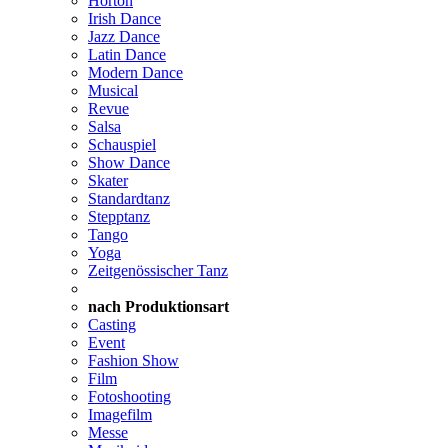
Horton
Irish Dance
Jazz Dance
Latin Dance
Modern Dance
Musical
Revue
Salsa
Schauspiel
Show Dance
Skater
Standardtanz
Stepptanz
Tango
Yoga
Zeitgenössischer Tanz
nach Produktionsart
Casting
Event
Fashion Show
Film
Fotoshooting
Imagefilm
Messe