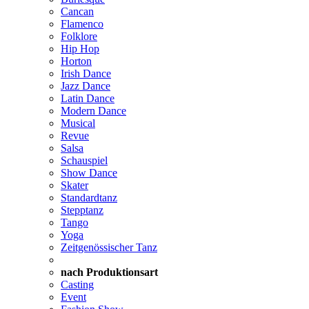
Cancan
Flamenco
Folklore
Hip Hop
Horton
Irish Dance
Jazz Dance
Latin Dance
Modern Dance
Musical
Revue
Salsa
Schauspiel
Show Dance
Skater
Standardtanz
Stepptanz
Tango
Yoga
Zeitgenössischer Tanz
nach Produktionsart
Casting
Event