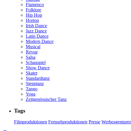
Flamenco
Folklore
Hip Hop
Horton
Irish Dance
Jazz Dance
Latin Dance
Modern Dance
Musical
Revue
Salsa
Schauspiel
Show Dance
Skater
Standardtanz
Stepptanz
Tango
Yoga
Zeitgenössischer Tanz
Tags
Filmproduktionen
Fernsehproduktionen
Presse
Werbeagenture