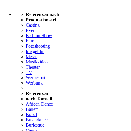
Referenzen nach
Produktionsart
Casting
Event
Fashion Show
Film
Fotoshooting
Imagefilm
Messe
Musikvideo
Theater
TV
Werbespot
Werbung
Referenzen
nach Tanzstil
African Dance
Ballett
Brazil
Breakdance
Burlesque
Cancan