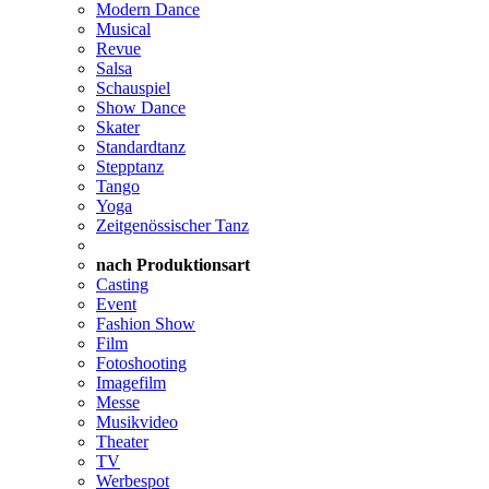
Modern Dance
Musical
Revue
Salsa
Schauspiel
Show Dance
Skater
Standardtanz
Stepptanz
Tango
Yoga
Zeitgenössischer Tanz
nach Produktionsart
Casting
Event
Fashion Show
Film
Fotoshooting
Imagefilm
Messe
Musikvideo
Theater
TV
Werbespot