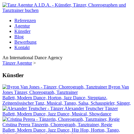
Referenzen
Agentur
Künstler
Blog
Bewerbung
Kontakt
An International Dance Agency
Tänzer Agentur
>
Künstler
Byron Van
Jones
Tänzer, Choreograph, Tanztrainer
Ballett, Modern Dance, Horton, Jazz Dance, Stepptanz,
Zeitgenössischer Tanz, Musical, Tango, Salsa, Schauspieler, Sänger,
Alexander Teutscher
Tänzer
Ballett, Modern Dance, Jazz Dance, Musical, Showdance
Cristina Perera
Tänzerin, Choreograph, Tanztrainer, Regie
Ballett, Modern Dance, Jazz Dance, Hip Hop, Horton, Tango,