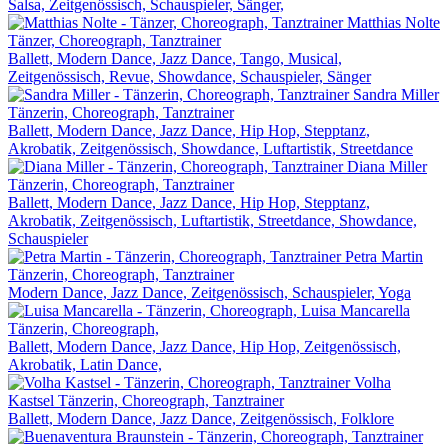
Salsa, Zeitgenössisch, Schauspieler, Sänger,
Matthias Nolte
Tänzer, Choreograph, Tanztrainer
Ballett, Modern Dance, Jazz Dance, Tango, Musical,
Zeitgenössisch, Revue, Showdance, Schauspieler, Sänger
Sandra Miller
Tänzerin, Choreograph, Tanztrainer
Ballett, Modern Dance, Jazz Dance, Hip Hop, Stepptanz,
Akrobatik, Zeitgenössisch, Showdance, Luftartistik, Streetdance
Diana Miller
Tänzerin, Choreograph, Tanztrainer
Ballett, Modern Dance, Jazz Dance, Hip Hop, Stepptanz,
Akrobatik, Zeitgenössisch, Luftartistik, Streetdance, Showdance,
Schauspieler
Petra Martin
Tänzerin, Choreograph, Tanztrainer
Modern Dance, Jazz Dance, Zeitgenössisch, Schauspieler, Yoga
Luisa Mancarella
Tänzerin, Choreograph,
Ballett, Modern Dance, Jazz Dance, Hip Hop, Zeitgenössisch,
Akrobatik, Latin Dance,
Volha
Kastsel
Tänzerin, Choreograph, Tanztrainer
Ballett, Modern Dance, Jazz Dance, Zeitgenössisch, Folklore