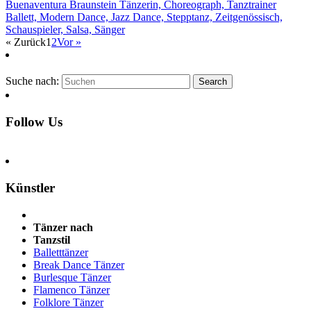
Buenaventura Braunstein
Tänzerin, Choreograph, Tanztrainer
Ballett, Modern Dance, Jazz Dance, Stepptanz, Zeitgenössisch,
Schauspieler, Salsa, Sänger
« Zurück
1
2
Vor »
Suche nach:
Follow Us
Künstler
Tänzer nach
Tanzstil
Balletttänzer
Break Dance Tänzer
Burlesque Tänzer
Flamenco Tänzer
Folklore Tänzer