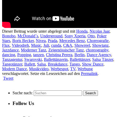
Dieser Beitrag wurde unter abgelegt und mit
Honda
,
Nicolas Jaar
,
Bonobo
,
McDonald´s
,
Underground
,
Sony Xperia
,
Otto
,
Poker
Stars
,
Boris Becker
,
Nivea
,
Prada
,
Mercedes Benz
,
Choreografie
,
Flux
,
Videodreh
,
Music
,
Juli
,
cunda
,
C&A
,
Showreel
,
Showtanz
,
Jazzdance
,
Moderner Tanz
,
Zeigenössischer Tanz
,
choreography
,
dancing
,
Popping
,
tanzen
,
Christina Perera
,
Berlin
,
Dance Agency
,
Tanzagentur
,
Swarovski
,
Balletttänzerin
,
Balletttänzer
,
Salsa Tänzer
,
Tangotänzer
,
Ballett
,
Salsa
,
Breakdance
,
Tango
,
Show Dance
,
Modern Dance
,
Musikvideo
,
Werbespot
,
TV
,
Werbung
verschlagwortet. Setze ein Lesezeichen auf den
Permalink
.
Tweet
Suche nach:
Follow Us