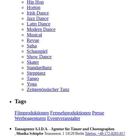
Hip Hop
Horton
Irish Dance
Jazz Dance
Latin Dance
Modern Dance
Musical
Revue
Salsa
Schauspiel
Show Dance
Skater
Standardtanz
Stepptanz
Tango
Yoga
Zeitgenössischer Tanz
Tags
Filmproduktionen
Fernsehproduktionen
Presse
Werbeagenturen
Eventveranstalter
Tanzagentur A.I.D.A. - Agentur für Tänzer und Choreographen
,
Monika Schöpfer
Teutonenstr. 1
14129
Berlin
Telefon: +49-172-8283-817